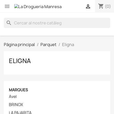
shopping_cart


(0)
search
Pàgina principal
Parquet
Eligna
ELIGNA
MARQUES
Avel
BRINOX
LA PAJARITA