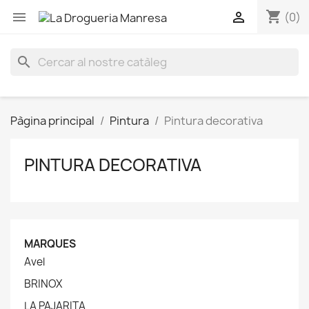
shopping_cart


(0)
search
Pàgina principal
Pintura
Pintura decorativa
PINTURA DECORATIVA
MARQUES
Avel
BRINOX
LA PAJARITA