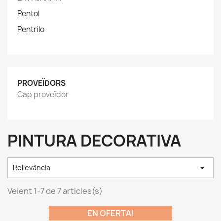
Pentol
Pentrilo
PROVEÏDORS
Cap proveïdor
PINTURA DECORATIVA

Rellevància
Veient 1-7 de 7 articles(s)
EN OFERTA!