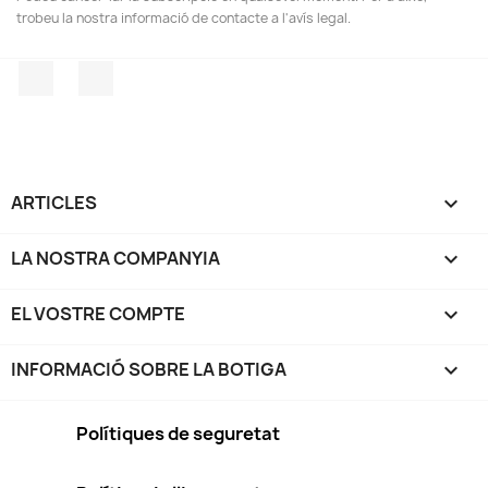
trobeu la nostra informació de contacte a l'avís legal.
Facebook
Instagram
ARTICLES

LA NOSTRA COMPANYIA

EL VOSTRE COMPTE

INFORMACIÓ SOBRE LA BOTIGA
keyboard_arrow_down
Polítiques de seguretat