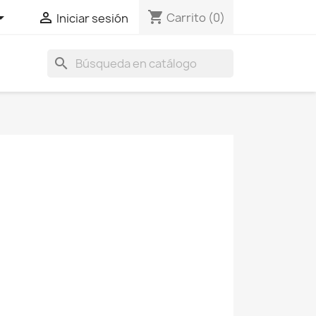
shopping_cart


Carrito
(0)
Iniciar sesión
search