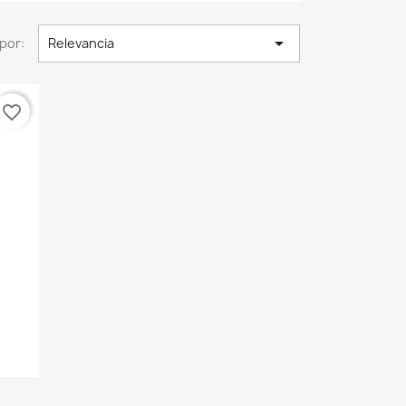

por:
Relevancia
favorite_border