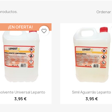
productos.
Ordenar 
¡EN OFERTA!
favorite_border
Vista rápida
Vista rápida


solvente Universal Lepanto
Simil Aguarrás Lepanto
3,95 €
3,95 €