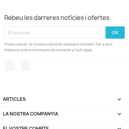
Rebeu les darreres notícies i ofertes
Podeu cancel·lar la subscripció en qualsevol moment. Per a això,
trobeu la nostra informació de contacte a l'avís legal.
Facebook
Instagram
ARTICLES

LA NOSTRA COMPANYIA

EL VOSTRE COMPTE
