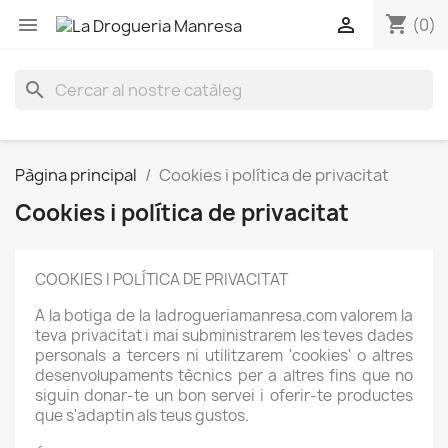
shopping_cart


(0)
search
Pàgina principal
Cookies i política de privacitat
Cookies i política de privacitat
COOKIES I POLÍTICA DE PRIVACITAT
A la botiga de la ladrogueriamanresa.com valorem la
teva privacitat i mai subministrarem les teves dades
personals a tercers ni utilitzarem 'cookies' o altres
desenvolupaments tècnics per a altres fins que no
siguin donar-te un bon servei i oferir-te productes
que s'adaptin als teus gustos.