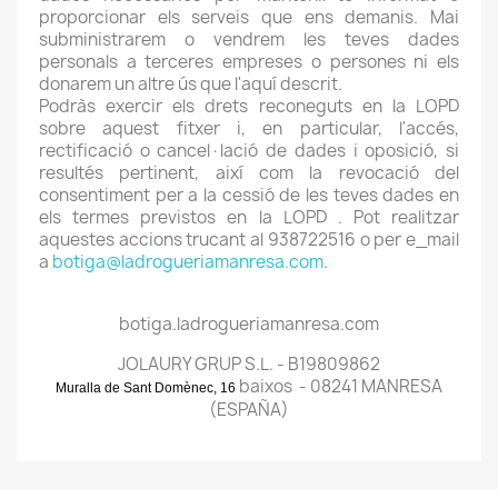
proporcionar els serveis que ens demanis. Mai
subministrarem o vendrem les teves dades
personals a terceres empreses o persones ni els
donarem un altre ús que l'aquí descrit.
Podràs exercir els drets reconeguts en la LOPD
sobre aquest fitxer i, en particular, l'accés,
rectificació o cancel·lació de dades i oposició, si
resultés pertinent, així com la revocació del
consentiment per a la cessió de les teves dades en
els termes previstos en la LOPD . Pot realitzar
aquestes accions trucant al 938722516 o per e_mail
a
botiga@ladrogueriamanresa.com
.
botiga.ladrogueriamanresa.com
JOLAURY GRUP S.L. - B19809862
baixos - 08241 MANRESA
Muralla de Sant Domènec, 16
(ESPAÑA)