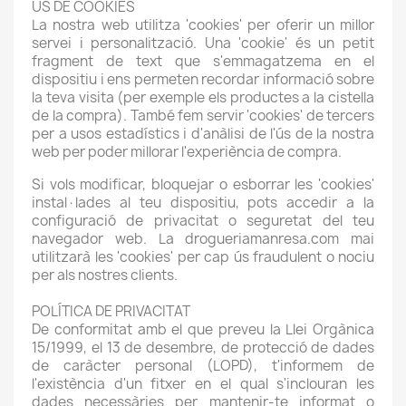
ÚS DE COOKIES
La nostra web utilitza 'cookies' per oferir un millor
servei i personalització. Una 'cookie' és un petit
fragment de text que s'emmagatzema en el
dispositiu i ens permeten recordar informació sobre
la teva visita (per exemple els productes a la cistella
de la compra). També fem servir 'cookies' de tercers
per a usos estadístics i d'anàlisi de l'ús de la nostra
web per poder millorar l'experiència de compra.
Si vols modificar, bloquejar o esborrar les 'cookies'
instal·lades al teu dispositiu, pots accedir a la
configuració de privacitat o seguretat del teu
navegador web. La drogueriamanresa.com mai
utilitzarà les 'cookies' per cap ús fraudulent o nociu
per als nostres clients.
POLÍTICA DE PRIVACITAT
De conformitat amb el que preveu la Llei Orgànica
15/1999, el 13 de desembre, de protecció de dades
de caràcter personal (LOPD), t'informem de
l'existència d'un fitxer en el qual s'inclouran les
dades necessàries per mantenir-te informat o