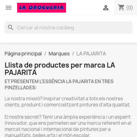
shopping_cart


(0)
search
Pàgina principal
Marques
LA PAJARITA
Llista de productes per marca LA
PAJARITA
ET PRESENTEM L'ESSÈNCIA LA PAJARITA EN TRES
PINZELLADES:
La nostra missió? Inspirar creativitat a tots els nostres
clients, produint i comercialitzant pintures d'alta qualitat.
El nostre secret? Tenir una àmplia experiència i un esperit
innovador, que ens permeten ser una marca referent en el
mercat nacional i internacional de pintures per a
manualitats, belles arts i el món escolar.