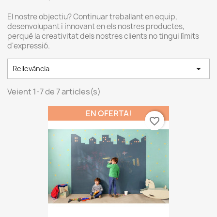
El nostre objectiu? Continuar treballant en equip,
desenvolupant i innovant en els nostres productes,
perquè la creativitat dels nostres clients no tingui límits
d'expressió.

Rellevància
Veient 1-7 de 7 articles(s)
EN OFERTA!
favorite_border