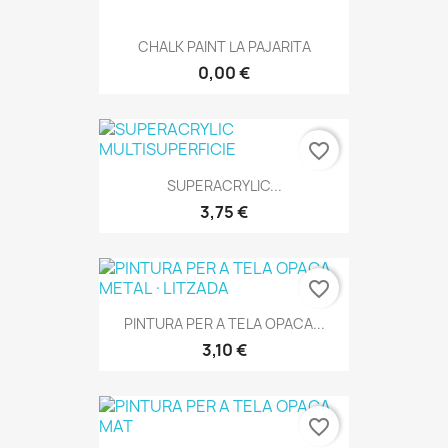
CHALK PAINT LA PAJARITA
0,00 €
favorite_border
SUPERACRYLIC...
3,75 €
favorite_border
PINTURA PER A TELA OPACA...
3,10 €
favorite_border