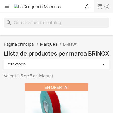
shopping_cart


(0)
search
Pàgina principal
Marques
BRINOX
Llista de productes per marca BRINOX

Rellevància
Veient 1-5 de 5 articles(s)
EN OFERTA!