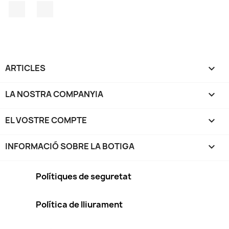
Facebook
Instagram
ARTICLES

LA NOSTRA COMPANYIA

EL VOSTRE COMPTE

INFORMACIÓ SOBRE LA BOTIGA
keyboard_arrow_down
Polítiques de seguretat
Política de lliurament