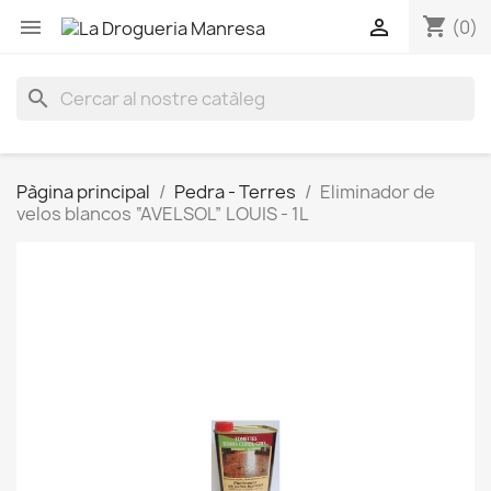
shopping_cart


(0)
search
Pàgina principal
Pedra - Terres
Eliminador de
velos blancos “AVELSOL” LOUIS - 1L