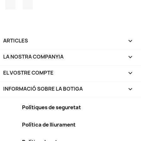
Facebook
Instagram
ARTICLES

LA NOSTRA COMPANYIA

EL VOSTRE COMPTE

INFORMACIÓ SOBRE LA BOTIGA
keyboard_arrow_down
Polítiques de seguretat
Política de lliurament