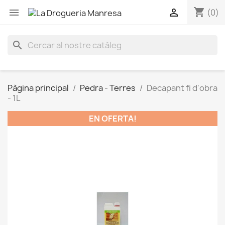
shopping_cart


(0)
search
Pàgina principal
Pedra - Terres
Decapant fi d'obra
- 1L
EN OFERTA!