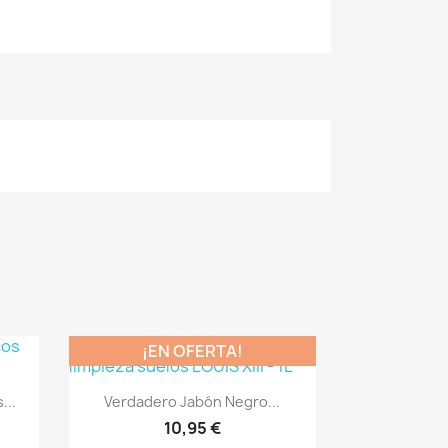
¡EN OFERTA!
Vista rápida

...
Verdadero Jabón Negro...
10,95 €