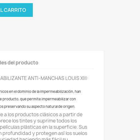
AL CARRITO
les del producto
BILIZANTE ANTI-MANCHAS LOUIS XIII:
icos en el dominio de la impermeabilización, han
ste producto, que permite impermeabilizar con
os preservando su aspecto natural de origen.
 a los productos clásicos a partir de
rece los tintes y suprime todos los
elículas plásticas en la superficie. Sus
profundidad y protegen así los suelos
suciedad haciendo más fácil su