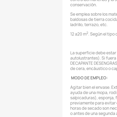
conservación.
Se emplea sobre los mate
baldosas de tierra cocid
ladrillo, terrazo, etc.
2
12 a20 m
. Según el tip
La superficie debe estar
autolustrantes). Si fuera 
DECAPANTE DESENGRASA
de cera, encáustico o ca
MODO DE EMPLEO:
Agitar bien el envase. E
ayuda de una mopa, rodil
salpicaduras), esponja, 
previamente para evitar 
horas de secado son nece
o antes de una segunda 