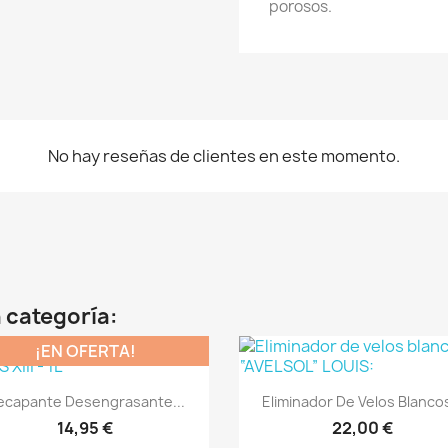
porosos.
No hay reseñas de clientes en este momento.
 categoría:
¡EN OFERTA!
Vista rápida
Vista rápida


ecapante Desengrasante...
Eliminador De Velos Blancos
14,95 €
22,00 €