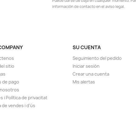
Puede darse de baja en cualquier momento. Para
información de contacto en el aviso legal.
COMPANY
SU CUENTA
ctenos
Seguimiento del pedido
el sitio
Iniciar sesión
gas
Crear una cuenta
s de pago
Mis alertas
 nosotros
 i Política de privacitat
a de vendes i d'ús