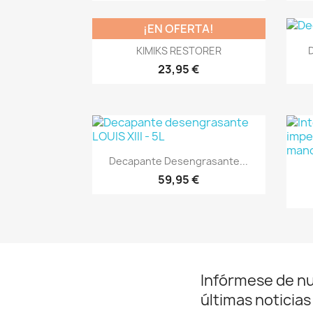
¡EN OFERTA!
Vista rápida

KIMIKS RESTORER
23,95 €
Vista rápida

Decapante Desengrasante...
59,95 €
Infórmese de n
últimas noticias