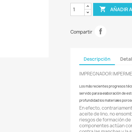

AÑADIR 
Compartir
Descripción
Detal
IMPREGNADOR IMPERMEA
Los más recientes progresos técn
servido para la elaboración de e
profundidad los materiales poros
En efecto, contrariamente
aceite de lino, no ensomb
riesgos de formación de p
componentes actúan con 
contra las manchas y la 