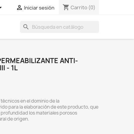
shopping_cart


Carrito
(0)
Iniciar sesión
search
ERMEABILIZANTE ANTI-
I - 1L
técnicos en el dominio de la
ido para la elaboración de este producto, que
 profundidad los materiales porosos
al de origen.