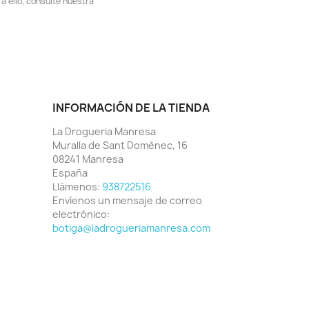
 ello, consulte nuestra
INFORMACIÓN DE LA TIENDA
La Drogueria Manresa
Muralla de Sant Domènec, 16
08241 Manresa
España
Llámenos:
938722516
Envíenos un mensaje de correo
electrónico:
botiga@ladrogueriamanresa.com