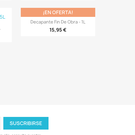
¡EN OFERTA!
Vista rápida

Decapante Fin De Obra - 1L
.
15,95 €