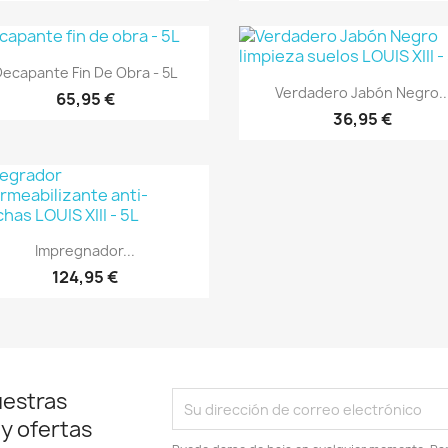
Vista rápida

Decapante Fin De Obra - 5L
Vista rápida

Verdadero Jabón Negro..
65,95 €
36,95 €
Vista rápida

Impregnador...
124,95 €
uestras
 y ofertas