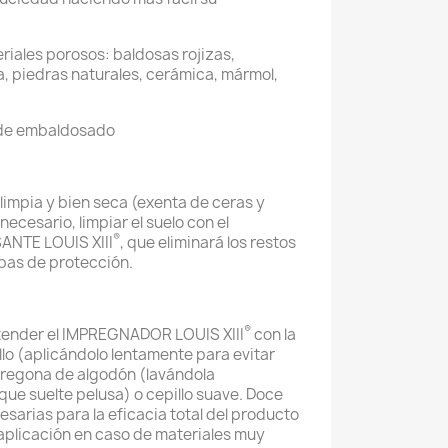
riales porosos: baldosas rojizas,
a, piedras naturales, cerámica, mármol,
o de embaldosado
 limpia y bien seca (exenta de ceras y
necesario, limpiar el suelo con el
®
NTE LOUIS XIII
, que eliminará los restos
pas de protección.
®
xtender el IMPREGNADOR LOUIS XIII
con la
lo (aplicándolo lentamente para evitar
fregona de algodón (lavándola
que suelte pelusa) o cepillo suave. Doce
sarias para la eficacia total del producto
aplicación en caso de materiales muy