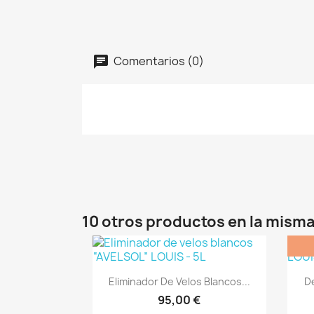
Comentarios (0)
10 otros productos en la misma
Vista rápida

Eliminador De Velos Blancos...
D
95,00 €